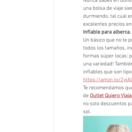
Nunca sabes en dónde 
una bolsa de viaje si
durmiendo, tal cual e
excelentes precios e
Inflable para alberca. 
Un básico que no te pu
todos los tamaños, in
formas súper locas: p
una variedad! También
inflables que son tip
https://amzn.to/2yl
Te recomendamos que 
de 
Outlet Quiero Viaja
no solo descuentos p
sol. 