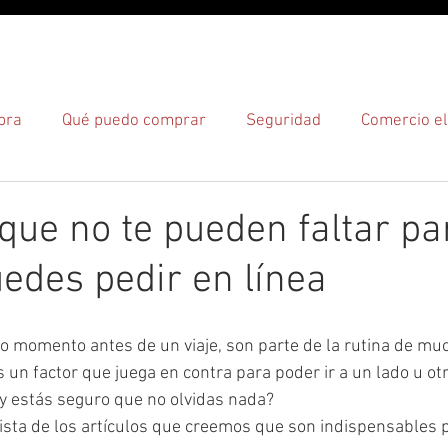
O
¿CÓMO?
¿DÓNDE?
pra
Qué puedo comprar
Seguridad
Comercio el
gas
 que no te pueden faltar pa
uedes pedir en línea
o momento antes de un viaje, son parte de la rutina de mu
 un factor que juega en contra para poder ir a un lado u ot
¿y estás seguro que no olvidas nada?  
ista de los artículos que creemos que son indispensables p