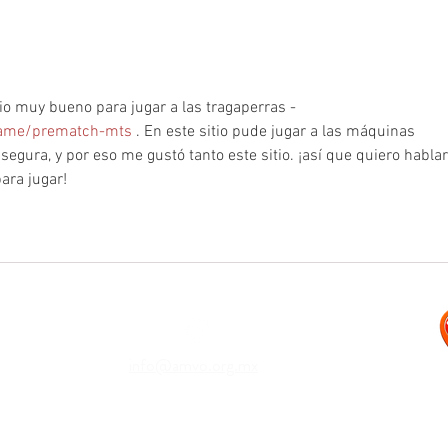
¿La entrega de paquetes es
costosa?
 muy bueno para jugar a las tragaperras - 
game/prematch-mts
 . En este sitio pude jugar a las máquinas 
segura, y por eso me gustó tanto este sitio. ¡así que quiero hablar
para jugar!
info@amvo.org.mx
Términ