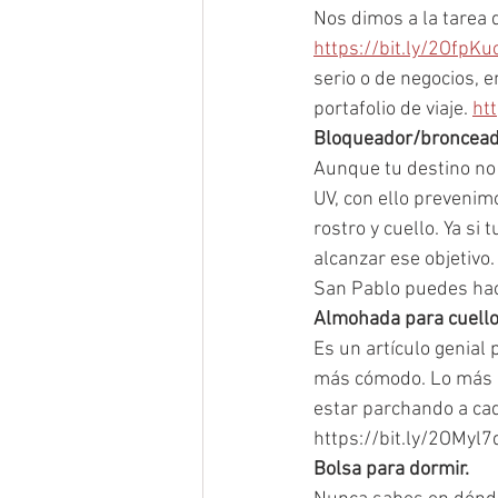
Nos dimos a la tarea d
https://bit.ly/2OfpKu
serio o de negocios,
portafolio de viaje. 
ht
Bloqueador/broncead
Aunque tu destino no 
UV, con ello prevenim
rostro y cuello. Ya si
alcanzar ese objetivo.
San Pablo puedes hace
Almohada para cuello
Es un artículo genial
más cómodo. Lo más i
estar parchando a cad
https://bit.ly/2OMyl7
Bolsa para dormir. 