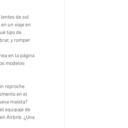
lentes de sol 
en un viaje en 
ué tipo de 
rar, y romper 
nea en la página 
hos modelos 
in reproche 
momento en el 
ueva maleta? 
l equipaje de 
en Airbnb. ¿Una 