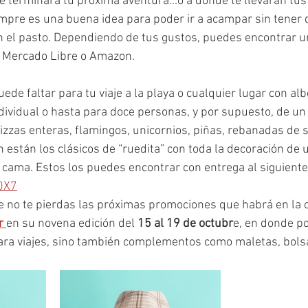
terminará tu próxima aventura...o a dónde te llevarán tus
empre es una buena idea para poder ir a acampar sin tener 
n el pasto. Dependiendo de tus gustos, puedes encontrar u
n Mercado Libre o Amazon. 
ede faltar para tu viaje a la playa o cualquier lugar con alb
dividual o hasta para doce personas, y por supuesto, de u
izzas enteras, flamingos, unicornios, piñas, rebanadas de 
 están los clásicos de “ruedita” con toda la decoración de 
o cama. Estos los puedes encontrar con entrega al siguient
A0X7
no te pierdas las próximas promociones que habrá en la 
r 
en su novena edición del 
15 al 19 de octubr
e, en donde p
ara viajes, sino también complementos como maletas, bolsa