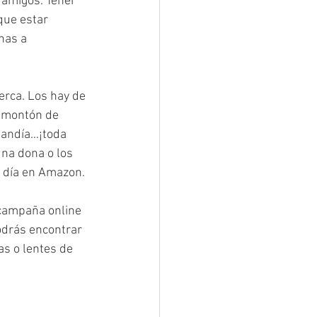
 amigos. Tener 
que estar 
nas a 
erca. Los hay de 
n montón de 
sandía…¡toda 
una dona o los 
e día en Amazon. 
campaña online 
odrás encontrar 
s o lentes de 