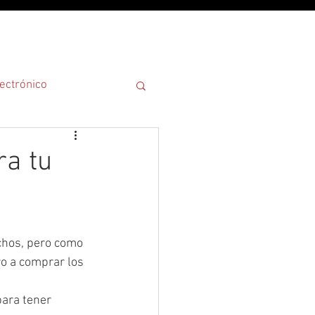
¿POR QUÉ?
ectrónico
ra tu
chos, pero como 
ro a comprar los 
ara tener 