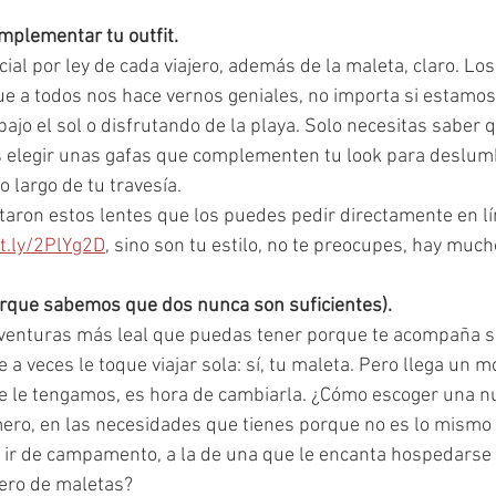
mplementar tu outfit. 
al por ley de cada viajero, además de la maleta, claro. Los 
e a todos nos hace vernos geniales, no importa si estamos 
bajo el sol o disfrutando de la playa. Solo necesitas saber q
s elegir unas gafas que complementen tu look para deslumb
 largo de tu travesía. 
aron estos lentes que los puedes pedir directamente en lí
it.ly/2PlYg2D
, sino son tu estilo, no te preocupes, hay muc
rque sabemos que dos nunca son suficientes). 
venturas más leal que puedas tener porque te acompaña s
 a veces le toque viajar sola: sí, tu maleta. Pero llega un 
 le tengamos, es hora de cambiarla. ¿Cómo escoger una n
ro, en las necesidades que tienes porque no es lo mismo e
ir de campamento, a la de una que le encanta hospedarse 
ero de maletas? 