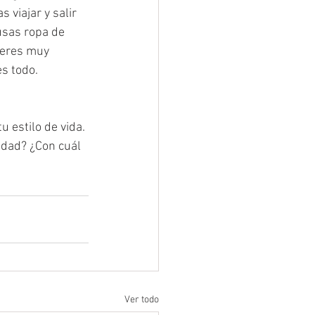
viajar y salir 
usas ropa de 
 eres muy 
es todo.
 estilo de vida. 
idad? ¿Con cuál 
Ver todo