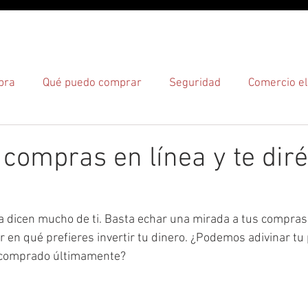
O
¿CÓMO?
¿DÓNDE?
pra
Qué puedo comprar
Seguridad
Comercio el
gas
compras en línea y te diré
 dicen mucho de ti. Basta echar una mirada a tus compras 
 en qué prefieres invertir tu dinero. ¿Podemos adivinar tu
s comprado últimamente?