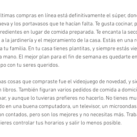
últimas compras en línea está definitivamente el súper, d
ueva y los portavasos que te hacían falta. Te gusta cocinar, p
redientes en lugar de comida preparada. Te encanta la secc
a la jardinería y el mejoramiento de la casa. Estás en una r
a tu familia. En tu casa tienes plantitas, y siempre estás vi
 mano. El mejor plan para el fin de semana es quedarte en
mpo con tu seres queridos.
imas cosas que compraste fue el videojuego de novedad, y s
n libros. También figuran varios pedidos de comida a domicil
nar, y aunque lo tuvieras prefieres no hacerlo. No tienes m
ido en una buena computadora, un televisor, un microondas
on contados, pero son los mejores y no necesitas más. Trab
eres controlar tus horarios y salir lo menos posible.