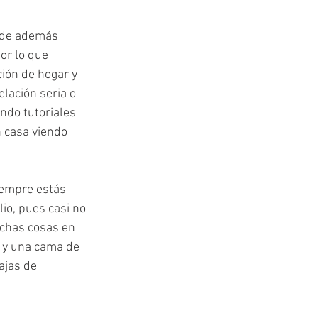
onde además 
or lo que 
ión de hogar y 
elación seria o 
endo tutoriales 
 casa viendo 
iempre estás 
io, pues casi no 
uchas cosas en 
 y una cama de 
ajas de 