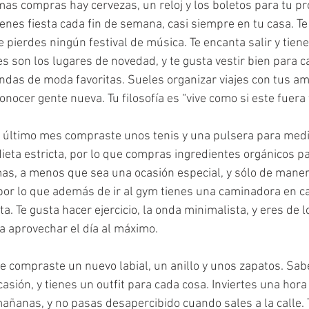
imas compras hay cervezas, un reloj y los boletos para tu pr
ienes fiesta cada fin de semana, casi siempre en tu casa. Te
e pierdes ningún festival de música. Te encanta salir y tien
s son los lugares de novedad, y te gusta vestir bien para ca
endas de moda favoritas. Sueles organizar viajes con tus ami
onocer gente nueva. Tu filosofía es “vive como si este fuera 
l último mes compraste unos tenis y una pulsera para medi
dieta estricta, por lo que compras ingredientes orgánicos pa
as, a menos que sea una ocasión especial, y sólo de mane
por lo que además de ir al gym tienes una caminadora en cas
ta. Te gusta hacer ejercicio, la onda minimalista, y eres de l
 aprovechar el día al máximo.
 compraste un nuevo labial, un anillo y unos zapatos. Sab
casión, y tienes un outfit para cada cosa. Inviertes una hora
mañanas, y no pasas desapercibido cuando sales a la calle.