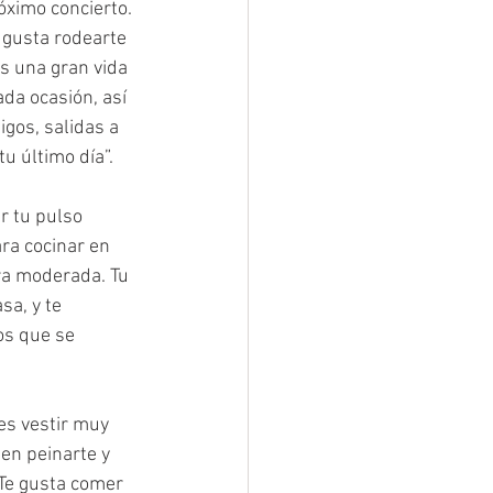
óximo concierto. 
 gusta rodearte 
es una gran vida 
da ocasión, así 
gos, salidas a 
tu último día”.
r tu pulso 
ra cocinar en 
ra moderada. Tu 
a, y te 
os que se 
es vestir muy 
 en peinarte y 
 Te gusta comer 