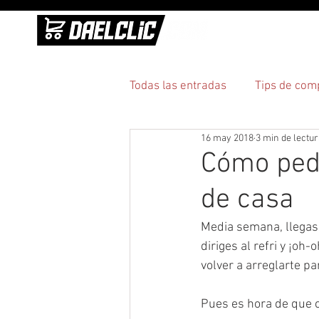
INICI
Todas las entradas
Tips de com
16 may 2018
3 min de lectu
Practicidad
Pagos y entre
Cómo pedi
de casa
Media semana, llegas 
diriges al refri y ¡oh
volver a arreglarte pa
Pues es hora de que c