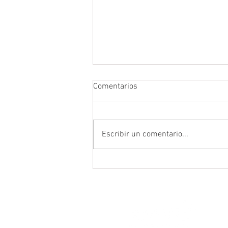
Comentarios
Escribir un comentario...
Tus compras por Internet a
cualquier hora