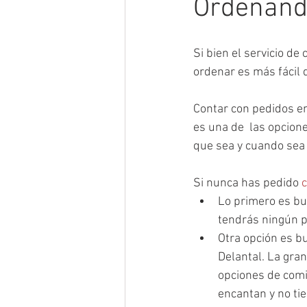
Ordenand
Si bien el servicio d
ordenar es más fácil 
Contar con pedidos en
es una de  las opcion
que sea y cuando sea 
Si nunca has pedido 
c
Lo primero es bus
tendrás ningún pr
Otra opción es b
Delantal. La gra
opciones de comi
encantan y no tie