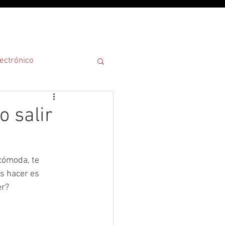
¿POR QUÉ?
ectrónico
 salir
cómoda, te 
es hacer es 
er?