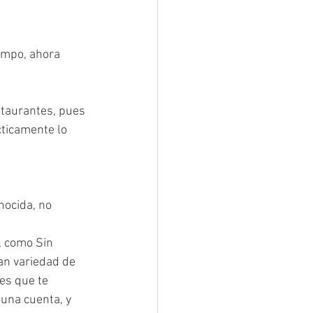
empo, ahora 
staurantes, pues 
cticamente lo 
nocida, no 
, como Sin 
an variedad de 
es que te 
 una cuenta, y 