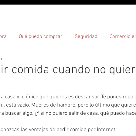
O
¿CÓMO?
¿DÓNDE?
pra
Qué puedo comprar
Seguridad
Comercio el
ra
gas
r comida cuando no quiero
a casa y lo único que quieres es descansar. Te pones ropa 
-oh!, está vacío. Mueres de hambre, pero lo último que quier
ra buscar algo. ¿Y si no quiero salir de casa, qué puedo hac
onozcas las ventajas de pedir comida por Internet.