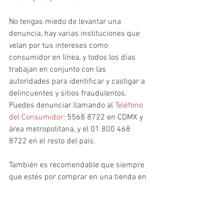
No tengas miedo de levantar una 
denuncia, hay varias instituciones que 
velan por tus intereses como 
consumidor en línea, y todos los días 
trabajan en conjunto con las 
autoridades para identificar y castigar a 
delincuentes y sitios fraudulentos. 
Puedes denunciar llamando al 
Teléfono 
del Consumidor
: 5568 8722 en CDMX y 
área metropolitana, y el 01 800 468 
8722 en el resto del país.
También es recomendable que siempre 
que estés por comprar en una tienda en 
línea, entres a verificarla al 
Monitoreo de 
Tiendas Virtuales
 de la Profeco para 
asegurarte que tiene todo en regla.