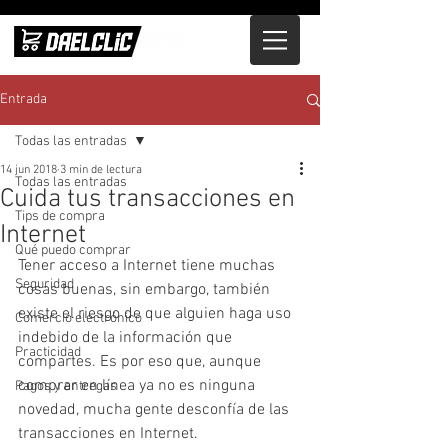
Entrada
Todas las entradas
14 jun 2018
3 min de lectura
Todas las entradas
Cuida tus transacciones en
Tips de compra
Internet
Qué puedo comprar
Tener acceso a Internet tiene muchas 
Seguridad
cosas buenas, sin embargo, también 
existe el riesgo de que alguien haga uso 
Comercio electrónico
indebido de la información que 
Practicidad
compartes. Es por eso que, aunque 
comprar en línea ya no es ninguna 
Pagos y entregas
novedad, mucha gente desconfía de las 
transacciones en Internet.