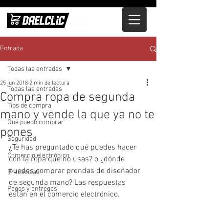
Entrada
Todas las entradas
25 jun 2018
2 min de lectura
Todas las entradas
Compra ropa de segunda
Tips de compra
mano y vende la que ya no te
Qué puedo comprar
pones
Seguridad
¿Te has preguntado qué puedes hacer 
Comercio electrónico
con la ropa que no usas? o ¿dónde 
puedes comprar prendas de diseñador 
Practicidad
de segunda mano? Las respuestas 
Pagos y entregas
están en el comercio electrónico. 