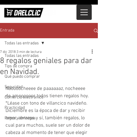
Entrada
Todas las entradas
7 dic 2018
3 min de lectura
Todas las entradas
8 regalos geniales para dar
Tips de compra
en Navidad.
Qué puedo comprar
Seguridad
Nooooocheeee de paaaaaaz, nocheeee 
de amoooooor, todos tienen regalos hoy. 
Comercio electrónico
*Léase con tono de villancico navideño. 
Practicidad
Diciembre es la época de dar y recibir 
amor, abrazos y sí, también regalos, lo 
Pagos y entregas
cual para muchos, suele ser un dolor de 
cabeza al momento de tener que elegir 