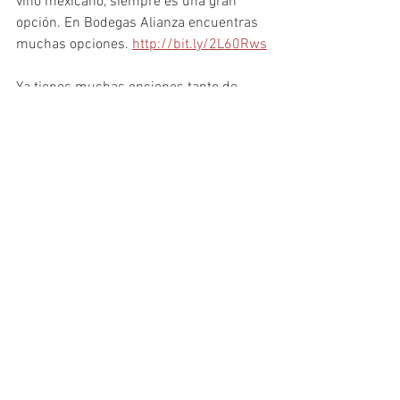
vino mexicano, siempre es una gran 
opción. En Bodegas Alianza encuentras 
muchas opciones. 
http://bit.ly/2L60Rws
Ya tienes muchas opciones tanto de 
regalos como de súper tiendas para que 
no tengas ningún pretexto no llevar 
obsequio a la cena familiar.
Tips de compra
Qué puedo comprar
Ver todo
Entradas recientes