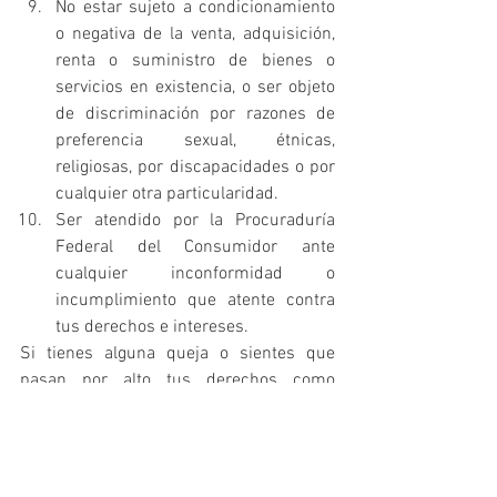
No estar sujeto a condicionamiento 
o negativa de la venta, adquisición, 
renta o suministro de bienes o 
servicios en existencia, o ser objeto 
de discriminación por razones de 
preferencia sexual, étnicas, 
religiosas, por discapacidades o por 
cualquier otra particularidad.
Ser atendido por la Procuraduría 
Federal del Consumidor ante 
cualquier inconformidad o 
incumplimiento que atente contra 
tus derechos e intereses.
Si tienes alguna queja o sientes que 
pasan por alto tus derechos como 
consumidor, no olvides que puedes 
comunicarte al Teléfono del Consumidor: 
5568-8722 y 01800 4688722. Recuerda 
que la ley está de tu lado cuando 