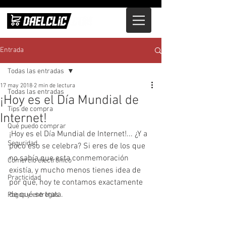
Entrada
Todas las entradas
17 may 2018
2 min de lectura
Todas las entradas
¡Hoy es el Día Mundial de
Tips de compra
Internet!
Qué puedo comprar
¡Hoy es el Día Mundial de Internet!... ¿Y a 
Seguridad
poco eso se celebra? Si eres de los que 
no sabía que esta conmemoración 
Comercio electrónico
existía, y mucho menos tienes idea de 
Practicidad
por qué, hoy te contamos exactamente 
de qué se trata.
Pagos y entregas