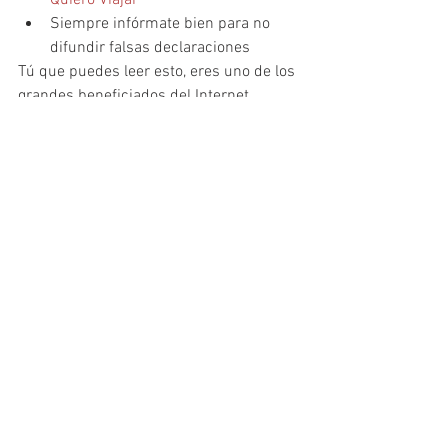
Siempre infórmate bien para no 
difundir falsas declaraciones
Tú que puedes leer esto, eres uno de los 
grandes beneficiados del Internet. 
Pongamos de nuestra parte para que 
todo el mundo pueda tener acceso a la 
red en un futuro no muy lejano. ¡Feliz 
Día Mundial de Internet!
Comercio electrónico
Ver todo
Entradas recientes