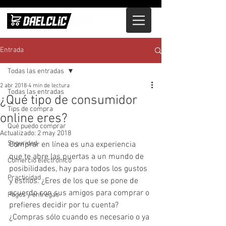
Entrada
Todas las entradas
2 abr 2018
4 min de lectura
Todas las entradas
¿Qué tipo de consumidor
Tips de compra
online eres?
Qué puedo comprar
Actualizado:
2 may 2018
Seguridad
Comprar en línea es una experiencia 
que te abre las puertas a un mundo de 
Comercio electrónico
posibilidades, hay para todos los gustos 
Practicidad
y estilos. ¿Eres de los que se pone de 
acuerdo con sus amigos para comprar o 
Pagos y entregas
prefieres decidir por tu cuenta? 
¿Compras sólo cuando es necesario o ya 