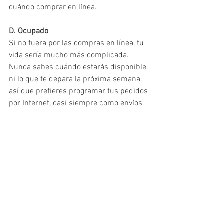
cuándo comprar en línea.
D. Ocupado
Si no fuera por las compras en línea, tu 
vida sería mucho más complicada. 
Nunca sabes cuándo estarás disponible 
ni lo que te depara la próxima semana, 
así que prefieres programar tus pedidos 
por Internet, casi siempre como envíos 
exprés. Haces transacciones bancarias 
todo el tiempo desde la app de tu banco, 
pagas tus servicios en línea y tienes una 
opción para cada una de tus 
necesidades: desde comida a domicilio 
hasta reservaciones de vuelos.
E. Experto
Te las sabes de todas a todas. A estas 
alturas es imposible que te engañen y 