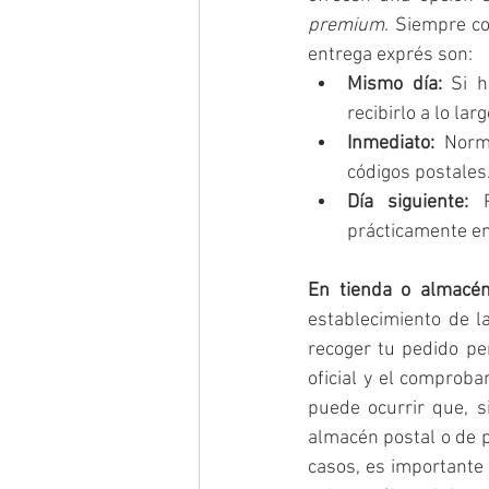
premium
. Siempre co
entrega exprés son:
Mismo día: 
Si h
recibirlo a lo lar
Inmediato: 
Norm
códigos postales
Día siguiente:
 P
prácticamente en
En tienda o almacén
establecimiento de l
recoger tu pedido per
oficial y el comprob
puede ocurrir que, s
almacén postal o de p
casos, es importante 