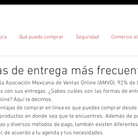
O
¿CÓMO?
¿DÓNDE?
pra
Qué puedo comprar
Seguridad
Comercio el
gas
s de entrega más frecuen
la Asociación Mexicana de Ventas Online (AMVO), 92% de 
os con sus entregas. ¿Sabes cuáles son las formas de ent
line? Aquí te decimos.
entajas de comprar en línea es que puedes comprar desde 
s productos en donde sea que te encuentres. Además de po
das y diversos métodos de pago, también existen diferentes
r, de acuerdo a tu agenda y tus necesidades.