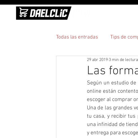
INICI
Todas las entradas
Tips de com
29 abr 2019
3 min de lectura
Practicidad
Pagos y entre
Las forma
Según un estudio de 
online están content
escoger al comprar on
Una de las grandes v
tu casa, y recibir tu
una infinidad de tien
y entrega para escoge