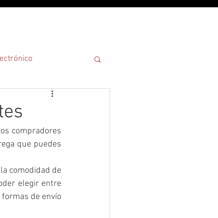
¿POR QUÉ?
ectrónico
tes
los compradores 
rega que puedes 
la comodidad de 
der elegir entre 
 formas de envío 