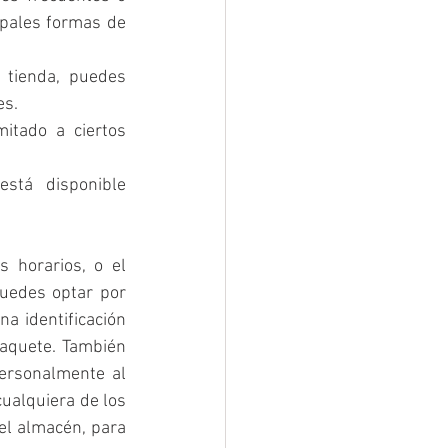
ipales formas de 
 tienda, puedes 
es.
tado a ciertos 
stá disponible 
horarios, o el 
uedes optar por 
a identificación 
aquete. También 
ersonalmente al 
ualquiera de los 
el almacén, para 