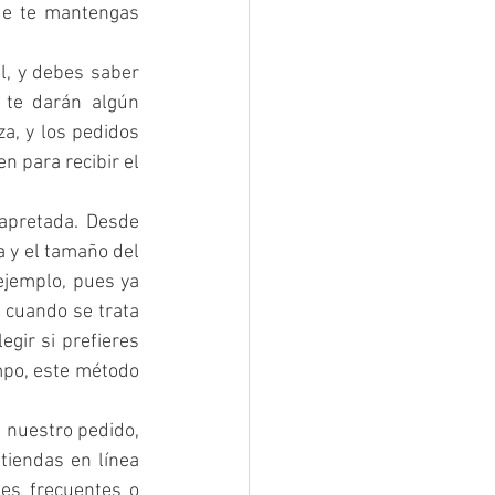
ue te mantengas 
l, y debes saber 
te darán algún 
a, y los pedidos 
 para recibir el 
apretada. Desde 
 y el tamaño del 
jemplo, pues ya 
 cuando se trata 
gir si prefieres 
mpo, este método 
nuestro pedido, 
iendas en línea 
ofrecen una opción exprés, aunque muchas veces está reservada para clientes frecuentes o 