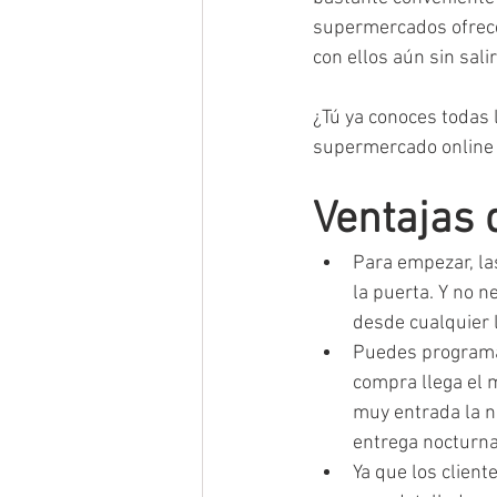
supermercados ofrece
con ellos aún sin sali
¿Tú ya conoces todas l
supermercado online p
Ventajas 
Para empezar, la
la puerta. Y no 
desde cualquier l
Puedes programar
compra llega el 
muy entrada la n
entrega nocturna
Ya que los client