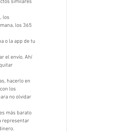
ctos similares 
 los 
emana, los 365 
 o la app de tu 
r el envío. Ahí 
quitar 
s, hacerlo en 
con los 
ara no olvidar 
 es más barato 
a representar 
dinero.