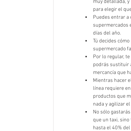
muy detallada, y
para elegir el q
Puedes entrar a 
supermercados en 
días del año.
Tú decides cómo 
supermercado fav
Por lo regular, t
podrás sustituir 
mercancía que ha
Mientras hacer e
línea requiere e
productos que má
nada y agilizar e
No sólo gastarás
que un taxi, sin
hasta el 40% del 