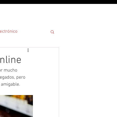
¿POR QUÉ?
ectrónico
nline
or mucho 
regados, pero 
 amigable.