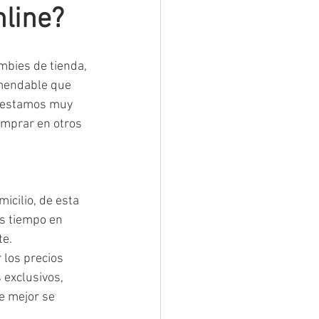
nline?
mbies de tienda, 
omendable que 
s estamos muy 
omprar en otros 
icilio, de esta 
s tiempo en 
te.
 los precios 
exclusivos, 
e mejor se 