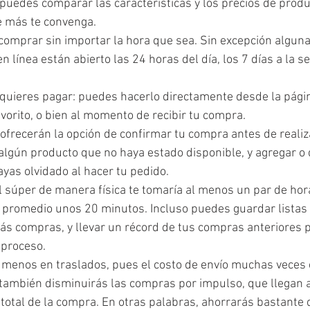
 puedes comparar las características y los precios de produ
ue más te convenga.
comprar sin importar la hora que sea. Sin excepción alguna,
línea están abierto las 24 horas del día, los 7 días a la s
quieres pagar: puedes hacerlo directamente desde la página
orito, o bien al momento de recibir tu compra.
e ofrecerán la opción de confirmar tu compra antes de realiza
algún producto que no haya estado disponible, y agregar o 
yas olvidado al hacer tu pedido.
l súper de manera física te tomaría al menos un par de hora
n promedio unos 20 minutos. Incluso puedes guardar listas 
s compras, y llevar un récord de tus compras anteriores p
l proceso.
 menos en traslados, pues el costo de envío muchas veces
o también disminuirás las compras por impulso, que llegan 
total de la compra. En otras palabras, ahorrarás bastante 