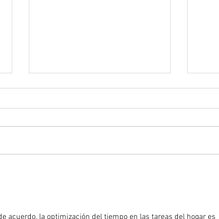
Los libros más vendidos en
Cómo
Amazon
viaje
de acuerdo, la optimización del tiempo en las tareas del hogar es 