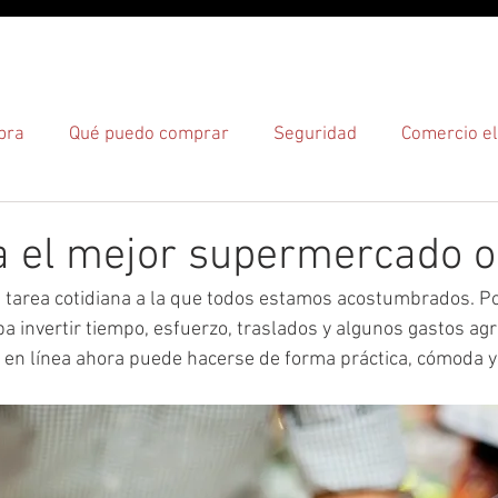
O
¿CÓMO?
¿DÓNDE?
pra
Qué puedo comprar
Seguridad
Comercio el
gas
 el mejor supermercado o
a tarea cotidiana a la que todos estamos acostumbrados. P
ba invertir tiempo, esfuerzo, traslados y algunos gastos ag
 en línea ahora puede hacerse de forma práctica, cómoda y