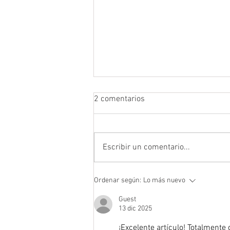
2 comentarios
Escribir un comentario...
8 regalos geniales para dar en
Ordenar según:
Lo más nuevo
Navidad.
Guest
13 dic 2025
¡Excelente artículo! Totalmente 