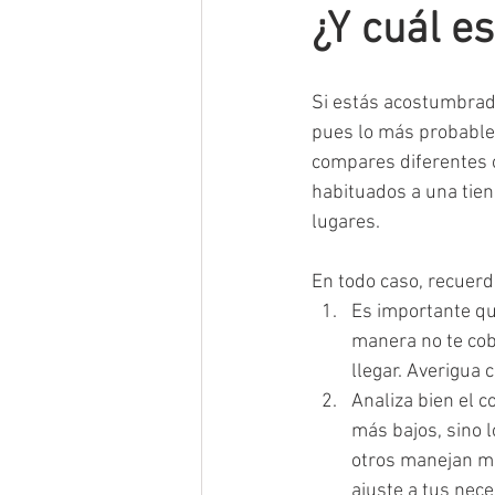
¿Y cuál e
Si estás acostumbrado
pues lo más probable 
compares diferentes 
habituados a una tien
lugares.
En todo caso, recuerd
Es importante que
manera no te cob
llegar. Averigua 
Analiza bien el c
más bajos, sino 
otros manejan ma
ajuste a tus nece